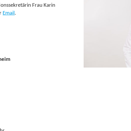
ionssekretärin Frau Karin
er
Email
.
lheim
5
hr