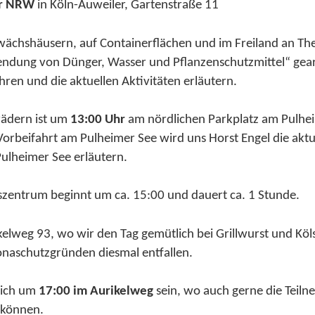
er NRW
in Köln-Auweiler, Gartenstraße 11
ewächshäusern, auf Containerflächen und im Freiland an Th
ung von Dünger, Wasser und Pflanzenschutzmittel“ gear
ren und die aktuellen Aktivitäten erläutern.
rädern ist um
13:00 Uhr
am nördlichen Parkplatz am Pulhei
 Vorbeifahrt am Pulheimer See wird uns Horst Engel die a
ulheimer See erläutern.
zentrum beginnt um ca. 15:00 und dauert ca. 1 Stunde.
elweg 93, wo wir den Tag gemütlich bei Grillwurst und Köls
onaschutzgründen diesmal entfallen.
lich um
17:00 im Aurikelweg
sein, wo auch gerne die Teil
 können.