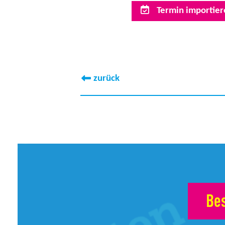
Termin importiere
zurück
Bes