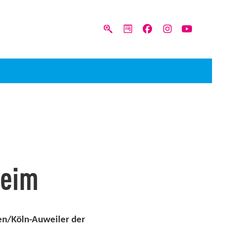
heim
en/Köln-Auweiler
der